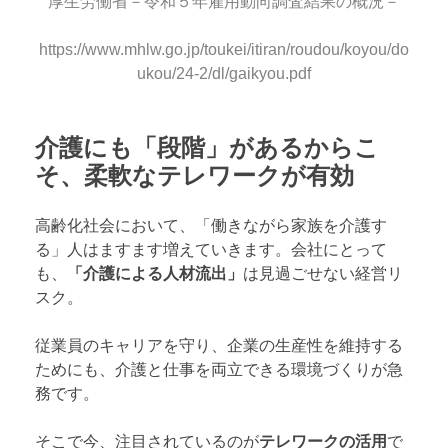
厚生労働省－令和５年雇用動向調査結果の概況－
https://www.mhlw.go.jp/toukei/itiran/roudou/koyou/do
ukou/24-2/dl/gaikyou.pdf
介護にも「段階」があるからこ
そ、柔軟なテレワークが有効
高齢化社会において、「働きながら家族を介護す
る」人はますます増えていきます。会社にとって
も、
「介護による人材流出」
は見過ごせない経営リ
スク。
従業員のキャリアを守り、企業の生産性を維持する
ためにも、介護と仕事を両立できる環境づくりが急
務です。
そこで今、注目されているのが
テレワークの活用
で