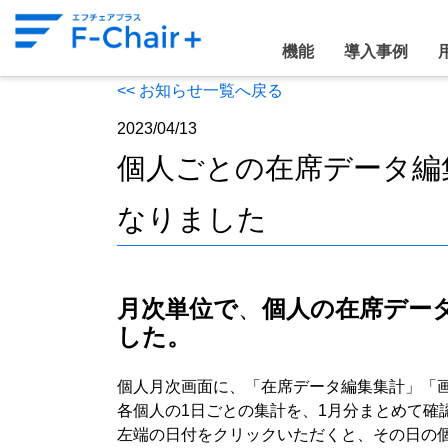
機能
導入事例
<< お知らせ一覧へ戻る
2023/04/13
個人ごとの在席データ編
なりました
月次単位で
、
個人の在席デー
した。
個人月次画面に、「在席データ編集集計」「
各個人の1日ごとの集計を、1月分まとめて確
左端の日付をクリックいただくと、その日の